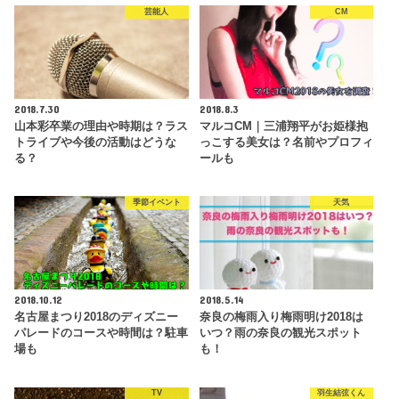
芸能人
CM
2018.7.30
2018.8.3
山本彩卒業の理由や時期は？ラス
マルコCM｜三浦翔平がお姫様抱
トライブや今後の活動はどうな
っこする美女は？名前やプロフィ
る？
ールも
季節イベント
天気
2018.10.12
2018.5.14
名古屋まつり2018のディズニー
奈良の梅雨入り梅雨明け2018は
パレードのコースや時間は？駐車
いつ？雨の奈良の観光スポット
場も
も！
TV
羽生結弦くん