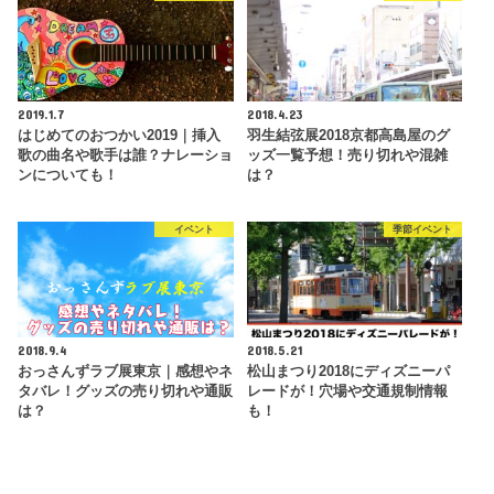
2019.1.7
2018.4.23
はじめてのおつかい2019｜挿入
羽生結弦展2018京都高島屋のグ
歌の曲名や歌手は誰？ナレーショ
ッズ一覧予想！売り切れや混雑
ンについても！
は？
イベント
季節イベント
2018.9.4
2018.5.21
おっさんずラブ展東京｜感想やネ
松山まつり2018にディズニーパ
タバレ！グッズの売り切れや通販
レードが！穴場や交通規制情報
は？
も！