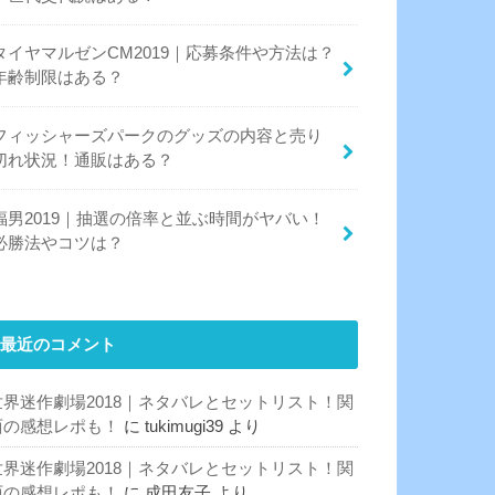
タイヤマルゼンCM2019｜応募条件や方法は？
年齢制限はある？
フィッシャーズパークのグッズの内容と売り
切れ状況！通販はある？
福男2019｜抽選の倍率と並ぶ時間がヤバい！
必勝法やコツは？
最近のコメント
世界迷作劇場2018｜ネタバレとセットリスト！関
西の感想レポも！
に
tukimugi39
より
世界迷作劇場2018｜ネタバレとセットリスト！関
西の感想レポも！
に
成田友子
より