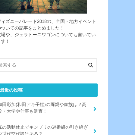
ディズニーパレード2018の、全国・地方イベント
のついての記事をまとめました！
穴場や、ジェラトーニワゴンについても書いてい
ます！
最近の投稿
和田彩加(和田アキ子姪)の両親や家族は？高
校・大学や仕事も調査！
嵐の活動休止でキンプリの冠番組の引き継ぎ
や世代交代説はある？