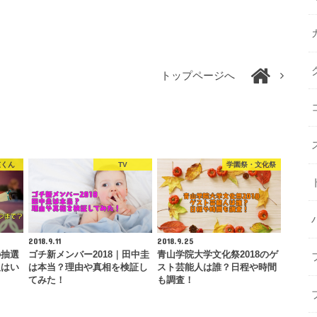
トップページへ
弦くん
TV
学園祭・文化祭
2018.9.11
2018.9.25
の抽選
ゴチ新メンバー2018｜田中圭
青山学院大学文化祭2018のゲ
販はい
は本当？理由や真相を検証し
スト芸能人は誰？日程や時間
てみた！
も調査！