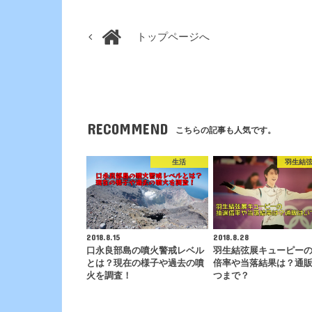
トップページへ
RECOMMEND
こちらの記事も人気です。
生活
羽生結
2018.8.15
2018.8.28
口永良部島の噴火警戒レベル
羽生結弦展キューピー
とは？現在の様子や過去の噴
倍率や当落結果は？通
火を調査！
つまで？